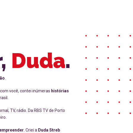
,
Duda
.
ão
.
TV com você, contei inúmeras
histórias
asil.
jornal, TV, rádio. Da RBS TV de Porto
iro.
empreender
. Criei a
Duda Streb