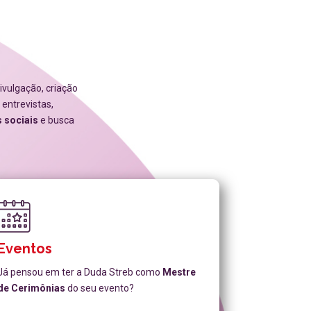
ivulgação, criação
entrevistas,
 sociais
e busca
Eventos
Já pensou em ter a Duda Streb como
Mestre
de Cerimônias
do seu evento?